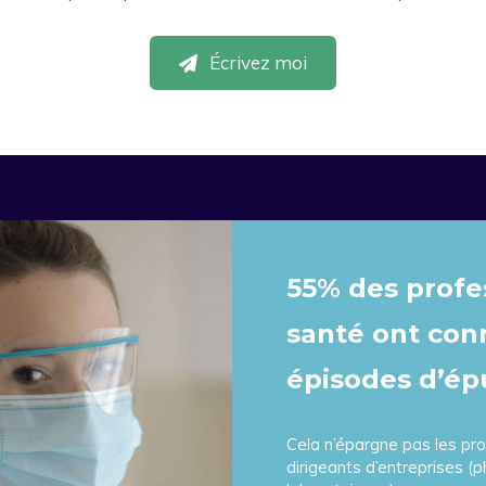
Écrivez moi
55% des profe
santé ont con
épisodes d’ép
Cela n’épargne pas les pro
dirigeants d’entreprises (p