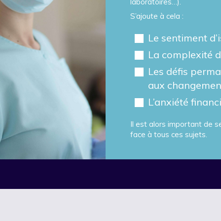
laboratoires…).
S’ajoute à cela :
Le sentiment d’
La complexité
Les défis perma
aux changemen
L’anxiété financ
Il est alors important de 
face à tous ces sujets.